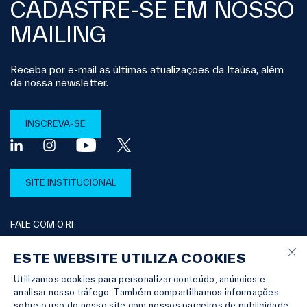
CADASTRE-SE EM NOSSO
MAILING
Receba por e-mail as últimas atualizações da Itaúsa, além
da nossa newsletter.
INSCREVA-SE
SITE INSTITUCIONAL
FALE COM O RI
×
ESTE WEBSITE UTILIZA COOKIES
Utilizamos cookies para personalizar conteúdo, anúncios e
© Copyright 2026 Itaúsa |
Powered by
MZ
analisar nosso tráfego. Também compartilhamos informações
TERMO DE PRIVACIDADE
sobre o uso do nosso site com nossos parceiros de publicidade