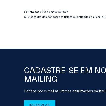
(1) Data base: 29 de maio de 2026.
(2) Ações detidas por pessoas físicas ou entidades da Família
CADASTRE-SE EM N
MAILING
Receba por e-mail as últimas atualizações da Itaú
INSCREVA-SE