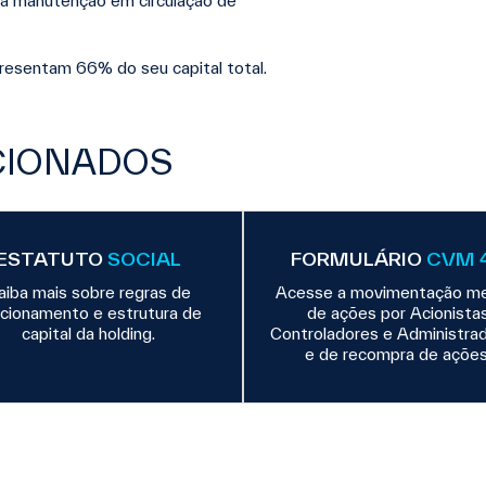
da manutenção em circulação de
presentam 66% do seu capital total.
CIONADOS
ESTATUTO
SOCIAL
FORMULÁRIO
CVM 
aiba mais sobre regras de
Acesse a movimentação me
cionamento e estrutura de
de ações por Acionista
capital da holding.
Controladores e Administrad
e de recompra de ações