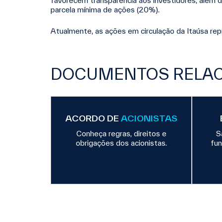
favorecem transparência aos investidores, além 
parcela mínima de ações (20%).
Atualmente, as ações em circulação da Itaúsa re
DOCUMENTOS RELA
ACORDO DE
ACIONISTAS
Conheça regras, direitos e
S
obrigações dos acionistas.
fun