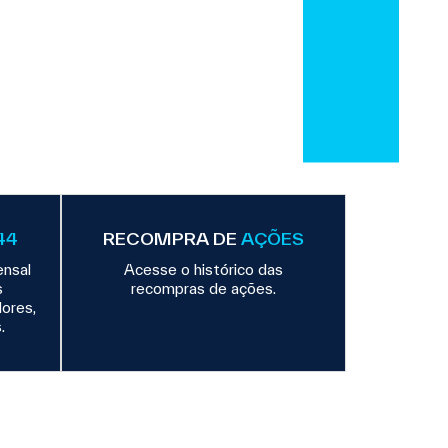
44
RECOMPRA DE
AÇÕES
nsal
Acesse o histórico das
s
recompras de ações.
ores,
.