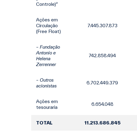
Controle)²
Ações em
Circulação
7.445.307.873
(Free Float)
– Fundação
Antonio e
742.858.494
Helena
Zerrenner
– Outros
6.702.449.379
acionistas
Ações em
6.654.048
tesouraria
TOTAL
11.213.686.845