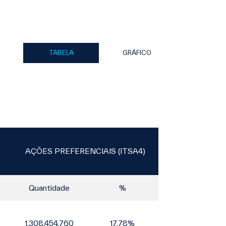
TABELA
GRÁFICO
AÇÕES PREFERENCIAIS (ITSA4)
Quantidade
%
1.308.454.760
17,78%