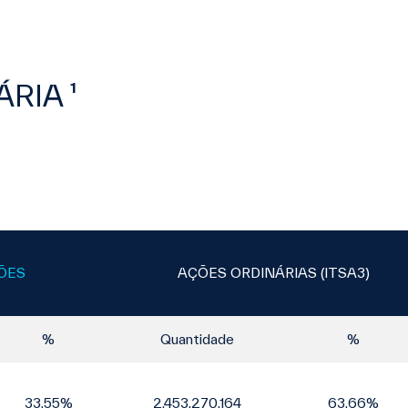
RIA ¹
ÕES
AÇÕES ORDINÁRIAS (ITSA3)
%
Quantidade
%
33,55%
2.453.270.164
63,66%