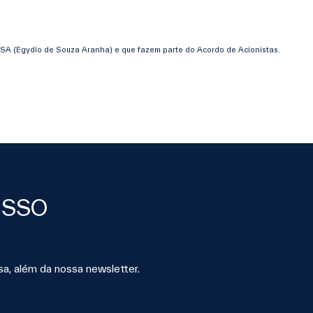
 ESA (Egydio de Souza Aranha) e que fazem parte do Acordo de Acionistas.
OSSO
sa, além da nossa newsletter.