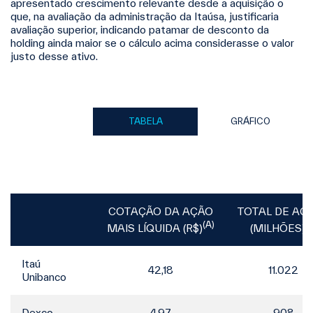
apresentado crescimento relevante desde a aquisição o
que, na avaliação da administração da Itaúsa, justificaria
avaliação superior, indicando patamar de desconto da
holding ainda maior se o cálculo acima considerasse o valor
justo desse ativo.
TABELA
GRÁFICO
COTAÇÃO DA AÇÃO
TOTAL DE AÇ
(A)
(B
MAIS LÍQUIDA (R$)
(MILHÕES)
Itaú
42,18
11.022
Unibanco
Dexco
4,97
908