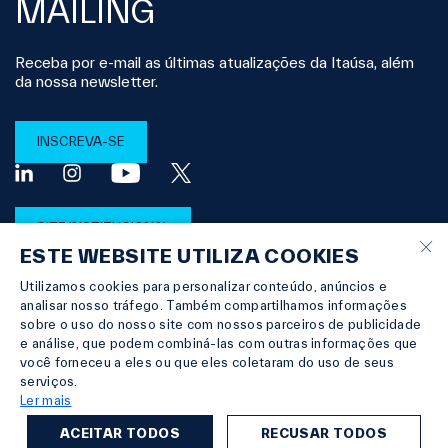
MAILING
Receba por e-mail as últimas atualizações da Itaúsa, além
da nossa newsletter.
INSCREVA-SE
SITE INSTITUCIONAL
×
ESTE WEBSITE UTILIZA COOKIES
Utilizamos cookies para personalizar conteúdo, anúncios e
FALE COM O RI
analisar nosso tráfego. Também compartilhamos informações
sobre o uso do nosso site com nossos parceiros de publicidade
e análise, que podem combiná-las com outras informações que
você forneceu a eles ou que eles coletaram do uso de seus
serviços.
© Copyright 2026 Itaúsa |
Powered by
MZ
Ler mais
TERMO DE PRIVACIDADE
DIREITOS DOS TITULARES DE DADOS PESSOAIS
-
-
-
-
-
-
-
-
-
ACEITAR TODOS
RECUSAR TODOS
TERMOS E CONDIÇÕES