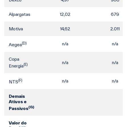
Alpargatas
12,02
679
Motiva
14,62
2.011
(D)
n/a
n/a
Aegea
Copa
n/a
n/a
(E)
Energia
(F)
n/a
n/a
NTS
Demais
Ativos e
(G)
Passivos
Valor do