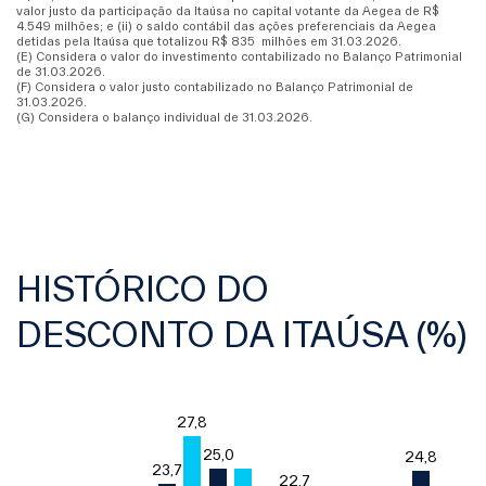
valor justo da participação da Itaúsa no capital votante da Aegea de R$
4.549 milhões; e (ii) o saldo contábil das ações preferenciais da Aegea
detidas pela Itaúsa que totalizou R$ 835 milhões em 31.03.2026.
(E) Considera o valor do investimento contabilizado no Balanço Patrimonial
de 31.03.2026.
(F) Considera o valor justo contabilizado no Balanço Patrimonial de
31.03.2026.
(G) Considera o balanço individual de 31.03.2026.
HISTÓRICO DO
DESCONTO DA ITAÚSA (%)
Chart
27,8
27,8
Bar chart with 17 bars.
25,0
25,0
24,8
24,8
The chart has 1 X axis displaying categories.
23,7
23,7
22,7
22,7