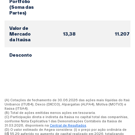
Portfólio
(Soma das
Partes)
Valor de
Mercado
13,38
11.207
da Itaúsa
Desconto
(A) Cotações de fechamento de 30.06.2026 das ações mais líquidas do Itaú
Unibanco (ITUB4), Dexco (DXCO3), Alpargatas (ALPA4), Motiva (MOTV3) e
Itaúsa (ITSA4).
(B) Total de ações emitidas menos ações em tesouraria.
(C) Participação direta e indireta da Itaúsa no capital total das companhias,
conforme Nota Explicativa 1 das Demonstrações Contábeis da Itaúsa de
31.03.2026, disponíveis na
Central de Resultados
.
(D) O valor estimado de Aegea considera: (i) o preço por ação ordinária de
R$ 55,29 auferido no aumento de capital realizado em 2026, totalizando