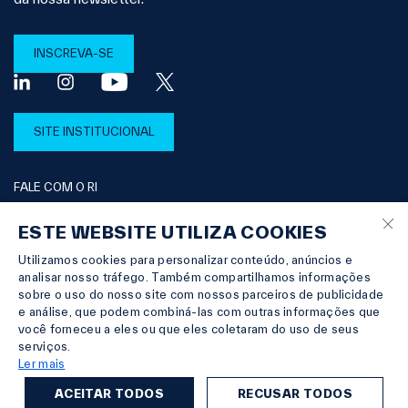
INSCREVA-SE
SITE INSTITUCIONAL
FALE COM O RI
×
ESTE WEBSITE UTILIZA COOKIES
Utilizamos cookies para personalizar conteúdo, anúncios e
© Copyright 2026 Itaúsa |
Powered by
MZ
analisar nosso tráfego. Também compartilhamos informações
TERMO DE PRIVACIDADE
sobre o uso do nosso site com nossos parceiros de publicidade
DIREITOS DOS TITULARES DE DADOS PESSOAIS
e análise, que podem combiná-las com outras informações que
TERMOS E CONDIÇÕES
você forneceu a eles ou que eles coletaram do uso de seus
serviços.
Ler mais
ITSA3
R$ 13,38
-1,98%
ITSA4
R$ 13,22
-2,15%
IBOV
172.
ACEITAR TODOS
RECUSAR TODOS