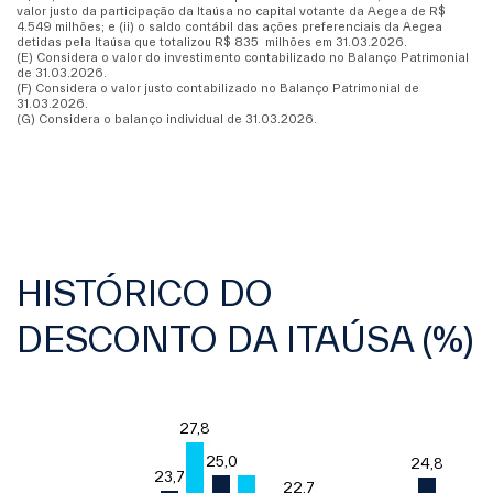
valor justo da participação da Itaúsa no capital votante da Aegea de R$
4.549 milhões; e (ii) o saldo contábil das ações preferenciais da Aegea
detidas pela Itaúsa que totalizou R$ 835 milhões em 31.03.2026.
(E) Considera o valor do investimento contabilizado no Balanço Patrimonial
de 31.03.2026.
(F) Considera o valor justo contabilizado no Balanço Patrimonial de
31.03.2026.
(G) Considera o balanço individual de 31.03.2026.
HISTÓRICO DO
DESCONTO DA ITAÚSA (%)
Chart
27,8
27,8
Bar chart with 17 bars.
25,0
25,0
24,8
24,8
The chart has 1 X axis displaying categories.
23,7
23,7
22,7
22,7