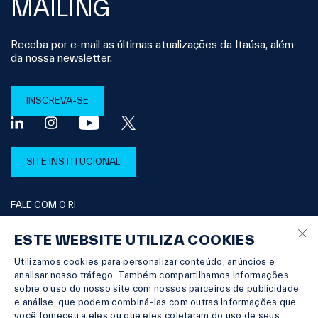
MAILING
Receba por e-mail as últimas atualizações da Itaúsa, além
da nossa newsletter.
INSCREVA-SE
SITE INSTITUCIONAL
FALE COM O RI
×
ESTE WEBSITE UTILIZA COOKIES
Utilizamos cookies para personalizar conteúdo, anúncios e
© Copyright 2026 Itaúsa |
Powered by
MZ
analisar nosso tráfego. Também compartilhamos informações
TERMO DE PRIVACIDADE
sobre o uso do nosso site com nossos parceiros de publicidade
DIREITOS DOS TITULARES DE DADOS PESSOAIS
e análise, que podem combiná-las com outras informações que
TERMOS E CONDIÇÕES
você forneceu a eles ou que eles coletaram do uso de seus