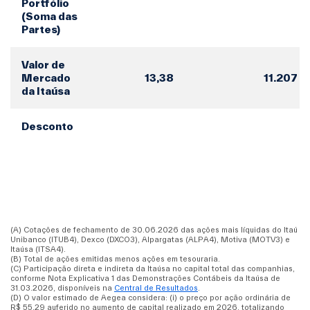
Portfólio
(Soma das
Partes)
Valor de
Mercado
13,38
11.207
da Itaúsa
Desconto
(A) Cotações de fechamento de 30.06.2026 das ações mais líquidas do Itaú
Unibanco (ITUB4), Dexco (DXCO3), Alpargatas (ALPA4), Motiva (MOTV3) e
Itaúsa (ITSA4).
(B) Total de ações emitidas menos ações em tesouraria.
(C) Participação direta e indireta da Itaúsa no capital total das companhias,
conforme Nota Explicativa 1 das Demonstrações Contábeis da Itaúsa de
31.03.2026, disponíveis na
Central de Resultados
.
(D) O valor estimado de Aegea considera: (i) o preço por ação ordinária de
R$ 55,29 auferido no aumento de capital realizado em 2026, totalizando