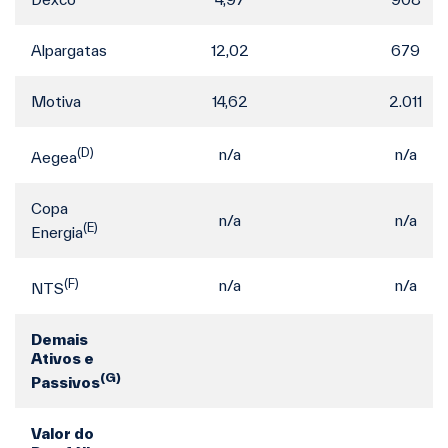
Alpargatas
12,02
679
Motiva
14,62
2.011
(D)
n/a
n/a
Aegea
Copa
n/a
n/a
(E)
Energia
(F)
n/a
n/a
NTS
Demais
Ativos e
(G)
Passivos
Valor do