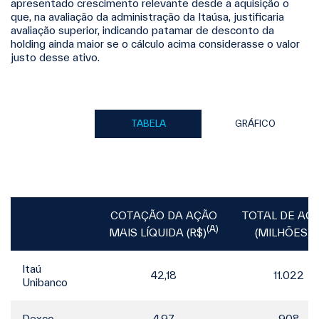
apresentado crescimento relevante desde a aquisição o
que, na avaliação da administração da Itaúsa, justificaria
avaliação superior, indicando patamar de desconto da
holding ainda maior se o cálculo acima considerasse o valor
justo desse ativo.
TABELA
GRÁFICO
COTAÇÃO DA AÇÃO
TOTAL DE AÇ
(A)
(B
MAIS LÍQUIDA (R$)
(MILHÕES)
Itaú
42,18
11.022
Unibanco
Dexco
4,97
908